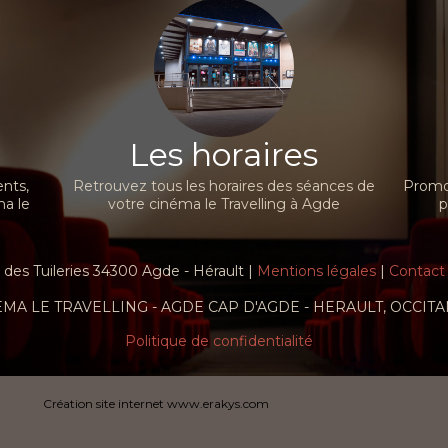
Les horaires
nts,
Retrouvez tous les horaires des séances de
Promot
ma le
votre cinéma le Travelling à Agde
p
es Tuileries 34300 Agde - Hérault |
Mentions légales
|
Contact
EMA LE TRAVELLING - AGDE CAP D'AGDE - HERAULT, OCCITA
Politique de confidentialité
Création site internet www.erakys.com