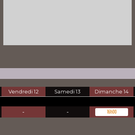
Vendredi
12
Samedi
13
Dimanche
14
-
-
16h00