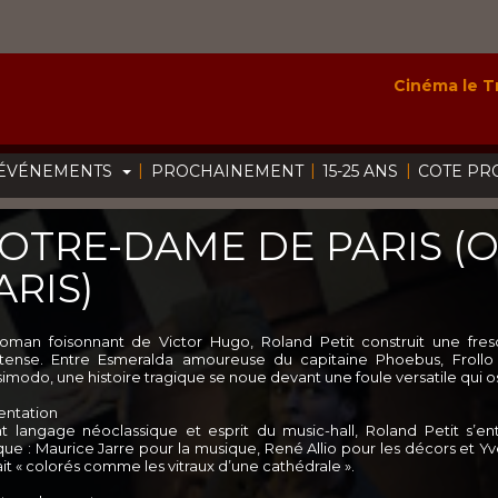
Cinéma le Tr
|
|
|
ÉVÉNEMENTS
PROCHAINEMENT
15-25 ANS
COTE PR
OTRE-DAME DE PARIS (
ARIS)
oman foisonnant de Victor Hugo, Roland Petit construit une fres
ntense. Entre Esmeralda amoureuse du capitaine Phoebus, Frollo
imodo, une histoire tragique se noue devant une foule versatile qui os
entation
ant langage néoclassique et esprit du music-hall, Roland Petit s
ue : Maurice Jarre pour la musique, René Allio pour les décors et Yv
it « colorés comme les vitraux d’une cathédrale ».