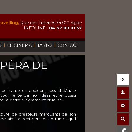
avelling,
Rue des Tuileries 34300 Agde
INFOLINE :
04 67 00 01 57
|
|
|
O
LE CINEMA
TARIFS
CONTACT
OPÉRA DE
que haute en couleurs aussi théâtrale
 tourmenté par son désir et le bossu
cille entre allégresse et cruauté.
’entoure de créateurs marquants de son
es Saint Laurent pour les costumes qu’il