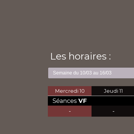
Les horaires :
Mercredi
10
Jeudi
11
Séances
VF
-
-