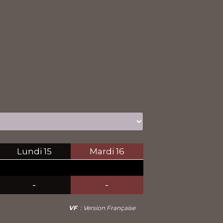
Lundi
15
Mardi
16
-
-
VF
: Version Française