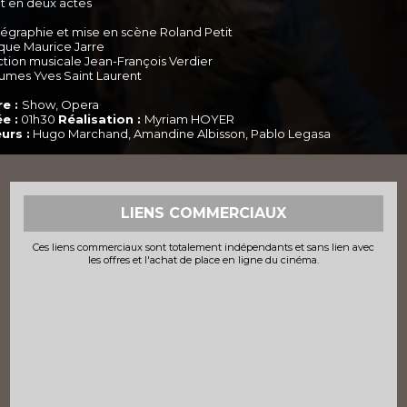
et en deux actes
égraphie et mise en scène Roland Petit
que Maurice Jarre
ction musicale Jean-François Verdier
umes Yves Saint Laurent
e :
Show, Opera
e :
01h30
Réalisation :
Myriam HOYER
urs :
Hugo Marchand, Amandine Albisson, Pablo Legasa
LIENS COMMERCIAUX
Ces liens commerciaux sont totalement indépendants et sans lien avec
les offres et l'achat de place en ligne du cinéma.