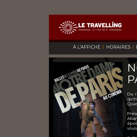
|
|
À L'AFFICHE
HORAIRES
N
P
Du r
qu'i
Quas
Prés
Alli
époq
voula