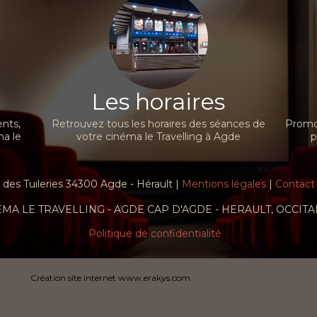
Les horaires
nts,
Retrouvez tous les horaires des séances de
Promot
ma le
votre cinéma le Travelling à Agde
p
es Tuileries 34300 Agde - Hérault |
Mentions légales
|
Contact
EMA LE TRAVELLING - AGDE CAP D'AGDE - HERAULT, OCCITA
Politique de confidentialité
Création site internet www.erakys.com