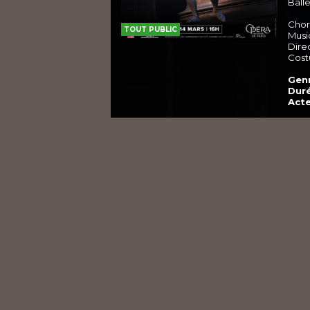
Ball
Chor
TOUT PUBLIC
Musi
Dire
Cost
Genr
Duré
Acte