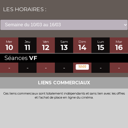
LES HORAIRES :
Mer
Jeu
Ven
Sam
Dim
Lun
Mar
10
11
12
13
14
15
16
Séances
VF
-
-
-
-
16h00
-
-
LIENS COMMERCIAUX
Ces liens commerciaux sont totalement indépendants et sans lien avec les offres
et l'achat de place en ligne du cinéma.