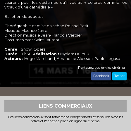
Laurent pour les costumes qu’il voulait « colorés comme les
vitraux d’une cathédrale ».
Ballet en deux actes
Chorégraphie et mise en scène Roland Petit
Musique Maurice Jarre
Direction musicale Jean-François Verdier
Costumes Yves Saint Laurent
Genre :
Show, Opera
Durée :
01h30
Réalisation :
Myriam HOYER
Acteurs :
Hugo Marchand, Amandine Albisson, Pablo Legasa
Partagez vos envies cinéma :
Facebook
Twitter
LIENS COMMERCIAUX
Ces liens commerciaux sont totalement indépendants et sans lien avec les
offres et l'achat de place en ligne du cinéma.