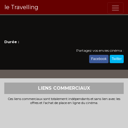
le Travelling
Durée :
Partagez vos envies cinéma :
Facebook
Twitter
LIENS COMMERCIAUX
Ces liens commerciaux sont totalement indépendants et sans lien avec les
offres et l'achat de place en ligne du cinéma.