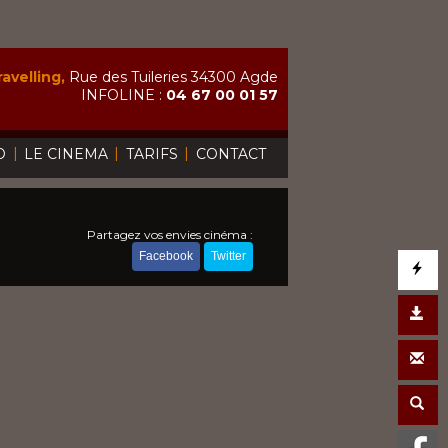
avelling,
Rue des Tuileries 34300 Agde
INFOLINE :
04 67 00 01 57
|
|
|
O
LE CINEMA
TARIFS
CONTACT
Partagez vos envies cinéma :
Facebook
Twitter