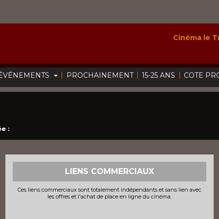
Cinéma le Tr
|
|
|
ÉVÉNEMENTS
PROCHAINEMENT
15-25 ANS
COTE PR
e :
LIENS COMMERCIAUX
Ces liens commerciaux sont totalement indépendants et sans lien avec
les offres et l'achat de place en ligne du cinéma.