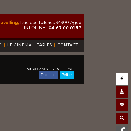
avelling,
Rue des Tuileries 34300 Agde
INFOLINE :
04 67 00 01 57
|
|
|
O
LE CINEMA
TARIFS
CONTACT
Partagez vos envies cinéma :
Facebook
Twitter