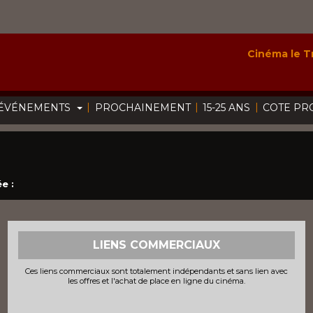
Cinéma le Tr
|
|
|
ÉVÉNEMENTS
PROCHAINEMENT
15-25 ANS
COTE PR
e :
LIENS COMMERCIAUX
Ces liens commerciaux sont totalement indépendants et sans lien avec
les offres et l'achat de place en ligne du cinéma.