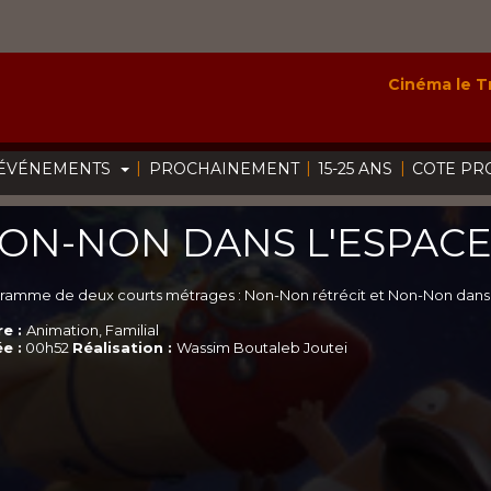
Cinéma le Tr
|
|
|
ÉVÉNEMENTS
PROCHAINEMENT
15-25 ANS
COTE PR
ON-NON DANS L'ESPAC
ramme de deux courts métrages : Non-Non rétrécit et Non-Non dans 
e :
Animation, Familial
e :
00h52
Réalisation :
Wassim Boutaleb Joutei