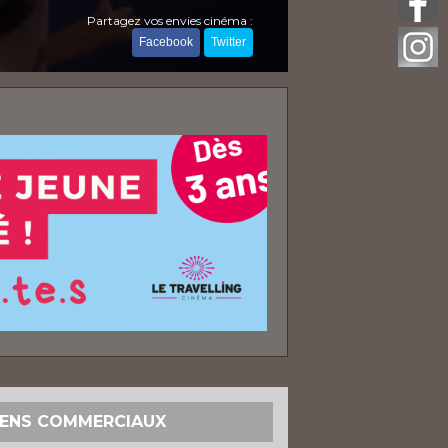
Partagez vos envies cinéma :
Facebook
Twitter
IENS COMMERCIAUX