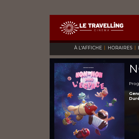
|
|
À L'AFFICHE
HORAIRES
N
Prog
Genr
Duré