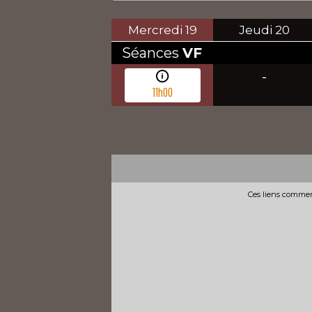
Mercredi
19
Jeudi
20
Séances
VF
-
11h00
Ces liens commerc