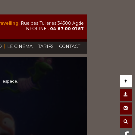
avelling,
Rue des Tuileries 34300 Agde
INFOLINE :
04 67 00 01 57
|
|
|
O
LE CINEMA
TARIFS
CONTACT
E
l'espace.