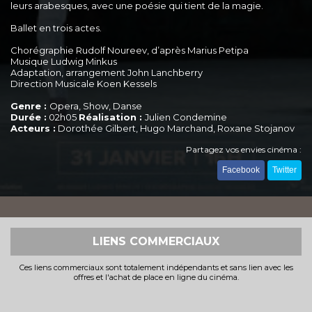
leurs arabesques, avec une poésie qui tient de la magie.
Ballet en trois actes.
Chorégraphie Rudolf Noureev, d’après Marius Petipa
Musique Ludwig Minkus
Adaptation, arrangement John Lanchberry
Direction Musicale Koen Kessels
Genre :
Opera, Show, Danse
Durée :
02h05
Réalisation :
Julien Condemine
Acteurs :
Dorothée Gilbert, Hugo Marchand, Roxane Stojanov
Partagez vos envies cinéma :
Facebook
Twitter
LIENS COMMERCIAUX
Ces liens commerciaux sont totalement indépendants et sans lien avec les
offres et l'achat de place en ligne du cinéma.