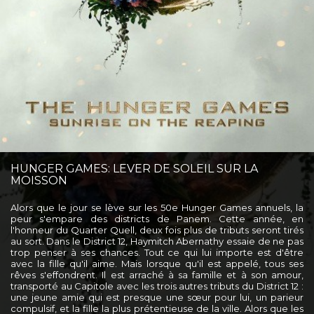
HUNGER GAMES: LEVER DE SOLEIL SUR LA
MOISSON
Alors que le jour se lève sur les 50e Hunger Games annuels, la
peur s'empare des districts de Panem. Cette année, en
l'honneur du Quarter Quell, deux fois plus de tributs seront tirés
au sort. Dans le District 12, Haymitch Abernathy essaie de ne pas
trop penser à ses chances. Tout ce qui lui importe est d'être
avec la fille qu'il aime. Mais lorsque qu'il est appelé, tous ses
rêves s'effondrent. Il est arraché à sa famille et à son amour,
transporté au Capitole avec les trois autres tributs du District 12 :
une jeune amie qui est presque une sœur pour lui, un parieur
compulsif, et la fille la plus prétentieuse de la ville. Alors que les