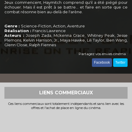
Jeux commencent, Haymitch comprend qu'il a été piégé pour
échouer. Mais il est prêt à se battre... et faire en sorte que ce
combat résonne bien au-delà de l'arène.
Genre :
Science-Fiction, Action, Aventure
Réalisation :
Francis Lawrence
Acteurs :
Joseph Zada, Mckenna Grace, Whitney Peak, Jesse
Plemons, Kelvin Harrison, Jr., Maya Hawke, Lili Taylor, Ben Wang,
Glenn Close, Ralph Fiennes
Partagez vos envies cinéma :
Facebook
Twitter
LIENS COMMERCIAUX
Ces liens commerciaux sont totalement indépendants et sans lien avec les
offres et l'achat de place en ligne du cinéma.