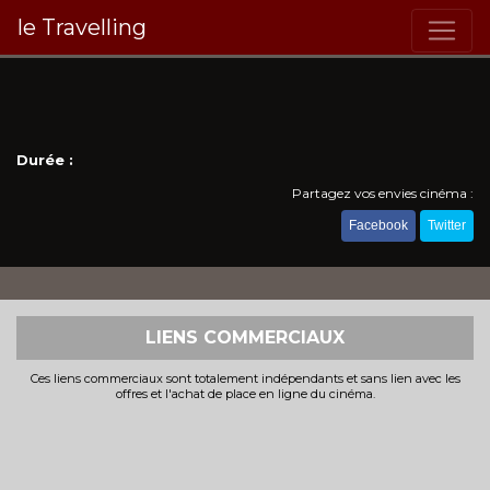
le Travelling
Durée :
Partagez vos envies cinéma :
Facebook
Twitter
LIENS COMMERCIAUX
Ces liens commerciaux sont totalement indépendants et sans lien avec les
offres et l'achat de place en ligne du cinéma.